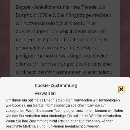
Doppel-Schleifchentunier des Tennisclub
Borgholz 1976 e.V. Die Pfingsttage möchten
wir nutzen um ein Schleifchenturnier
durchzuführen. Ein Schleifchenturnier ist
mehr Freizeitspaß und sollte nicht so ernst
genommen werden. Es ist besonders
geeignet für noch etwas ungeübte Spieler
oder auch Tennisanfänger Das Vereinsleben
wird nach den Wintermonaten wiederbelebt.
Insbesondere auch für neue
Cookie-Zustimmung
Vereinsmitglieder bietet sich die Möglichkeit
verwalten
in das Leben im Tennisverein Einblick zu
Um Ihnen ein optimales Erlebnis zu bieten, verwenden wir Technologien
bekommen. Wir wollen unser
wie Cookies, um Geräteinformationen zu speichern bzw. darauf
zuzugreifen. Wenn Sie diesen Technologien zustimmen, können wir Daten
Schleifchenturnier als Doppelturnier
wie das Surfverhalten oder eindeutige IDs auf dieser Website verarbeiten.
durchführen. Dabei werden Paare gebildet
Wenn Sie Ihre Zustimmung nicht erteilen oder zurückziehen, können
bestimmte Merkmale und Funktionen beeinträchtigt werden.
aus schlechteren und besseren