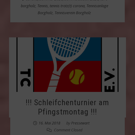
borgholz
,
Tennis
,
tennis trotz(t) corona
,
Tennisanlage
Borgholz
,
Tennisverein Borgholz
!!! Schleifchenturnier am
Pfingstmontag !!!
16. Mai 2018
by
Pressewart
Comment Closed