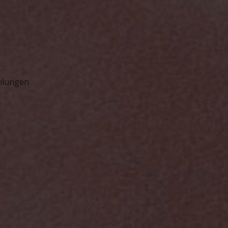
t
mmlungen