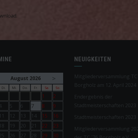
ownload.
MINE
NEUIGKEITEN
Mitgliederversammlung TC´
>
August 2026
Borgholz am 12. April 2024
Di.
Mi.
Do.
Fr.
Sa.
So.
1
2
Endergebnis der
Stadtmeisterschaften 2023
4
5
6
7
8
9
11
12
13
14
15
16
Stadtmeisterschaften 2023
18
19
20
21
22
23
Mitgliederversammlung 20
25
26
27
28
29
30
des TC ´76 Borgholz e.V.