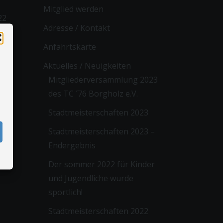
Mitglied werden
22
Adresse / Kontakt
Anfahrtskarte
Aktuelles / Neuigkeiten
Mitgliederversammlung 2023
des TC ´76 Borgholz e.V.
Stadtmeisterschaften 2023
Stadtmeisterschaften 2023 –
Endergebnis
Der sommer 2022 für Kinder
und Jugendliche wurde
sportlich!
Stadtmeisterschaften 2022