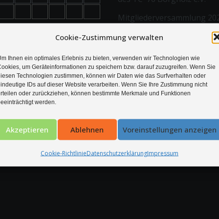
Mitgliederversammlung 20
des TC ´76 Borgholz e.V.
Cookie-Zustimmung verwalten
m Ihnen ein optimales Erlebnis zu bieten, verwenden wir Technologien wie
ookies, um Geräteinformationen zu speichern bzw. darauf zuzugreifen. Wenn Sie
iesen Technologien zustimmen, können wir Daten wie das Surfverhalten oder
indeutige IDs auf dieser Website verarbeiten. Wenn Sie Ihre Zustimmung nicht
rteilen oder zurückziehen, können bestimmte Merkmale und Funktionen
eeinträchtigt werden.
Akzeptieren
Ablehnen
Voreinstellungen anzeigen
Cookie-Richtlinie
Datenschutzerklärung
Impressum