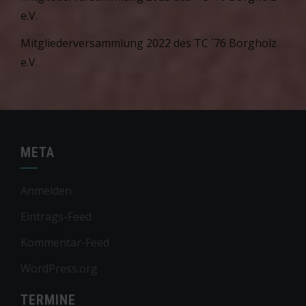
e.V.
Mitgliederversammlung 2022 des TC ´76 Borgholz
e.V.
META
Anmelden
Eintrags-Feed
Kommentar-Feed
WordPress.org
TERMINE