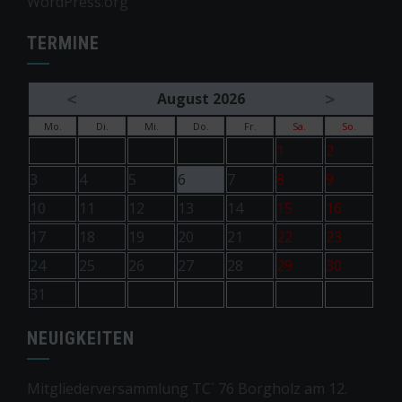
WordPress.org
TERMINE
<
>
August 2026
Mo.
Di.
Mi.
Do.
Fr.
Sa.
So.
1
2
3
4
5
6
7
8
9
10
11
12
13
14
15
16
17
18
19
20
21
22
23
24
25
26
27
28
29
30
31
NEUIGKEITEN
Mitgliederversammlung TC´ 76 Borgholz am 12.