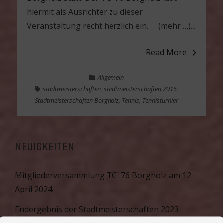
hiermit als Ausrichter zu dieser
Veranstaltung recht herzlich ein. (mehr …)...
Read More
Allgemein
stadtmeisterschaften
,
stadtmeisterschaften 2016
,
Stadtmeisterschaften Borgholz
,
Tennis
,
Tennisturnier
NEUIGKEITEN
Mitgliederversammlung TC´ 76 Borgholz am 12.
April 2024
Endergebnis der Stadtmeisterschaften 2023