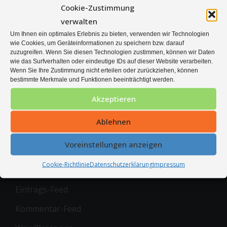
Stadtmeisterschaften 2023
Cookie-Zustimmung
verwalten
Mitgliederversammlung 2023 des TC ´76 Borgholz
Um Ihnen ein optimales Erlebnis zu bieten, verwenden wir Technologien
e.V.
wie Cookies, um Geräteinformationen zu speichern bzw. darauf
zuzugreifen. Wenn Sie diesen Technologien zustimmen, können wir Daten
Mitgliederversammlung 2022 des TC ´76 Borgholz
wie das Surfverhalten oder eindeutige IDs auf dieser Website verarbeiten.
Wenn Sie Ihre Zustimmung nicht erteilen oder zurückziehen, können
e.V.
bestimmte Merkmale und Funktionen beeinträchtigt werden.
Akzeptieren
Ablehnen
META
Voreinstellungen anzeigen
Cookie-Richtlinie
Datenschutzerklärung
Impressum
Anmelden
Eintrags-Feed
Kommentar-Feed