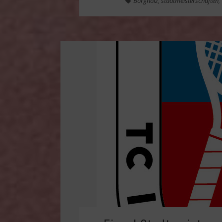
Borgholz
,
stadtmeisterschaften
,