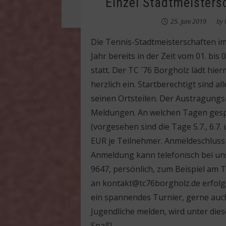
Einzel Stadtmeisters
25. Juni 2019
by
Die Tennis-Stadtmeisterschaften im 
Jahr bereits in der Zeit vom 01. bis
statt. Der TC `76 Borgholz lädt hier
herzlich ein. Startberechtigt sind a
seinen Ortsteilen. Der Austragungs
Meldungen. An welchen Tagen gesp
(vorgesehen sind die Tage 5.7., 6.7. 
EUR je Teilnehmer. Anmeldeschluss u
Anmeldung kann telefonisch bei un
9647, persönlich, zum Beispiel am 
an kontakt@tc76borgholz.de erfolg
ein spannendes Turnier, gerne auch
Jugendliche melden, wird unter dies
Spaß!...