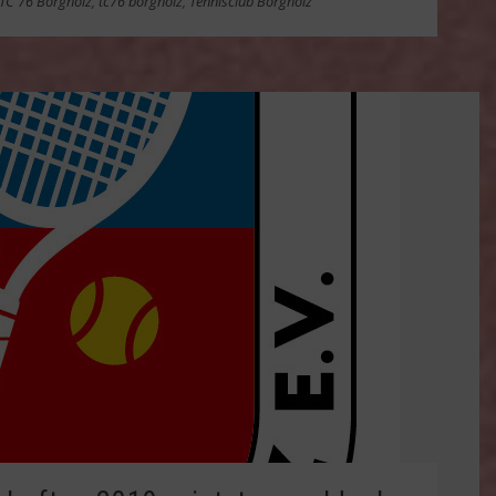
TC 76 Borgholz
,
tc76 borgholz
,
Tennisclub Borgholz