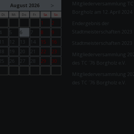
Mitgliederversammlung TC´
>
August 2026
Borgholz am 12. April 2024
Di.
Mi.
Do.
Fr.
Sa.
So.
1
2
Endergebnis der
Stadtmeisterschaften 2023
4
5
6
7
8
9
11
12
13
14
15
16
Stadtmeisterschaften 2023
18
19
20
21
22
23
Mitgliederversammlung 20
25
26
27
28
29
30
des TC ´76 Borgholz e.V.
Mitgliederversammlung 20
des TC ´76 Borgholz e.V.