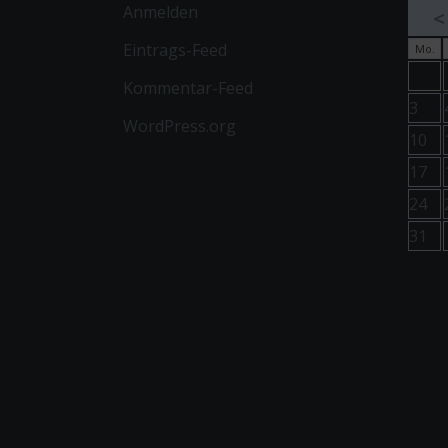
Anmelden
<
Eintrags-Feed
Mo.
Kommentar-Feed
3
WordPress.org
10
17
24
31