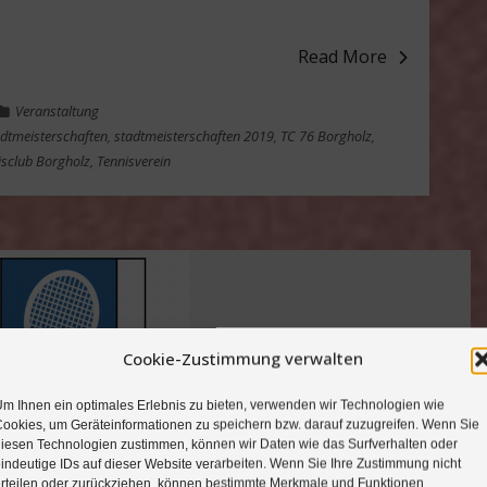
Read More
Veranstaltung
dtmeisterschaften
,
stadtmeisterschaften 2019
,
TC 76 Borgholz
,
isclub Borgholz
,
Tennisverein
Cookie-Zustimmung verwalten
m Ihnen ein optimales Erlebnis zu bieten, verwenden wir Technologien wie
ookies, um Geräteinformationen zu speichern bzw. darauf zuzugreifen. Wenn Sie
iesen Technologien zustimmen, können wir Daten wie das Surfverhalten oder
tmeisterschaften 2016
indeutige IDs auf dieser Website verarbeiten. Wenn Sie Ihre Zustimmung nicht
rteilen oder zurückziehen, können bestimmte Merkmale und Funktionen