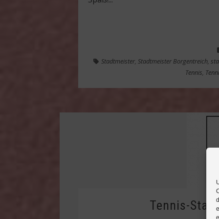
Stadtmeister
,
Stadtmeister Borgentreich
,
sta
Tennis
,
Tenn
U
C
d
Tennis-Stad
e
e