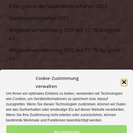
Endergebnis der Stadtmeisterschaften 2023
Stadtmeisterschaften 2023
Mitgliederversammlung 2023 des TC ´76 Borgholz
e.V.
Mitgliederversammlung 2022 des TC ´76 Borgholz
e.V.
Cookie-Zustimmung
verwalten
Um Ihnen ein optimales Erlebnis zu bieten, verwenden wir Technologien
META
wie Cookies, um Geräteinformationen zu speichern bzw. darauf
zuzugreifen. Wenn Sie diesen Technologien zustimmen, können wir Daten
wie das Surfverhalten oder eindeutige IDs auf dieser Website verarbeiten.
Anmelden
Wenn Sie Ihre Zustimmung nicht erteilen oder zurückziehen, können
bestimmte Merkmale und Funktionen beeinträchtigt werden.
Eintrags-Feed
Akzeptieren