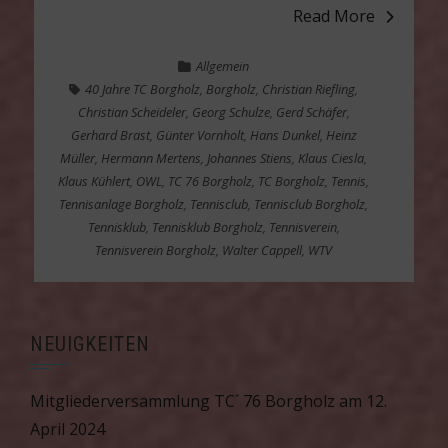
Read More
Allgemein
40 Jahre TC Borgholz
,
Borgholz
,
Christian Riefling
,
Christian Scheideler
,
Georg Schulze
,
Gerd Schäfer
,
Gerhard Brast
,
Günter Vornholt
,
Hans Dunkel
,
Heinz
Müller
,
Hermann Mertens
,
Johannes Stiens
,
Klaus Ciesla
,
Klaus Kühlert
,
OWL
,
TC 76 Borgholz
,
TC Borgholz
,
Tennis
,
Tennisanlage Borgholz
,
Tennisclub
,
Tennisclub Borgholz
,
Tennisklub
,
Tennisklub Borgholz
,
Tennisverein
,
Tennisverein Borgholz
,
Walter Cappell
,
WTV
NEUIGKEITEN
Mitgliederversammlung TC´ 76 Borgholz am 12.
April 2024