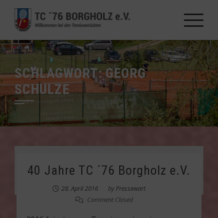
Skip
to
content
SCHLAGWORT:
GEORG
SCHULZE
40 Jahre TC ´76 Borgholz e.V.
28. April 2016
by
Pressewart
Comment Closed