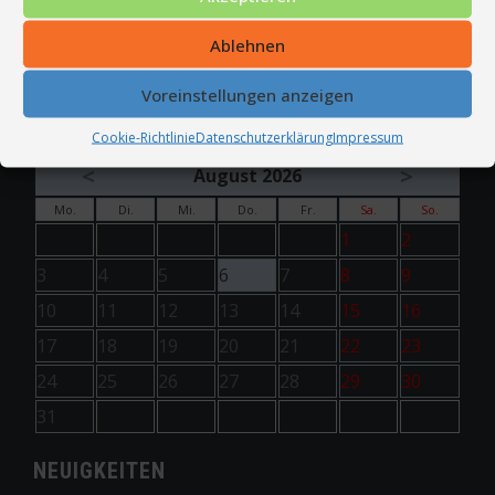
Kommentar-Feed
Ablehnen
WordPress.org
Voreinstellungen anzeigen
TERMINE
Cookie-Richtlinie
Datenschutzerklärung
Impressum
<
>
August 2026
Mo.
Di.
Mi.
Do.
Fr.
Sa.
So.
1
2
3
4
5
6
7
8
9
10
11
12
13
14
15
16
17
18
19
20
21
22
23
24
25
26
27
28
29
30
31
NEUIGKEITEN