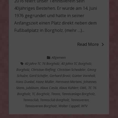
2016 feiert unser Tennisverein sein
40jähriges Bestehen. Er wurde am 14. Juni
1976 gegründet und hatte in seiner
Anfangszeit einen Platz direkt neben dem
Fußballplatz in Borgholz. (mehr …)...
Read More
Allgemein
40 Jahre TC 76 Borgholz
,
40 Jahre TC Borgholz
,
Borgholz
,
Christian Riefling
,
Christian Scheideler
,
Georg
Schulze
,
Gerd Schäfer
,
Gerhard Brast
,
Günter Vornholt
,
Hans Dunkel
,
Heinz Müller
,
Hermann Mertens
,
Johannes
Stiens
,
jubiläum
,
Klaus Ciesla
,
Klaus Kühlert
,
OWL
,
TC 76
Borgholz
,
TC Borgholz
,
Tennis
,
Tennisanlage Borgholz
,
Tennisclub
,
Tennisclub Borgholz
,
Tennisverein
,
Tennisverein Borgholz
,
Walter Cappell
,
WTV